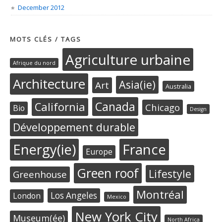
December 2012
MOTS CLÉS / TAGS
Agriculture urbaine
Afrique du nord
Architecture
Asia(ie)
Art
Australia
Canada
California
Chicago
Bio
Design
Développement durable
Energy(ie)
France
Europe
Green roof
Lifestyle
Greenhouse
Montréal
Los Angeles
London
Mexico
New York City
Museum(ée)
North Africa