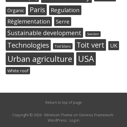
Paris
Regulation
Organic
Règlementation
Serre
Sustainable development
Sweden
Toit vert
Technologies
UK
Toit blanc
USA
Urban agriculture
White roof
Return to top of page
Copyright © 2026 ·
Minimum Theme
on
Genesis Framework
·
WordPress
·
Log in