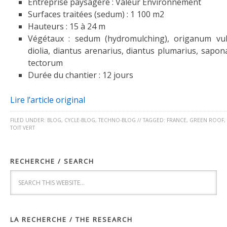
Entreprise paysagère : Valeur Environnement
Surfaces traitées (sedum) : 1 100 m2
Hauteurs : 15 à 24 m
Végétaux : sedum (hydromulching), origanum vul
diolia, diantus arenarius, diantus plumarius, sapona
tectorum
Durée du chantier : 12 jours
Lire l’article original
FILED UNDER:
BLOG
,
CYCLE-BLOG
,
TECHNO-BLOG
//
TAGGED:
FRANCE
,
GREEN ROOF
,
TOIT VERT
RECHERCHE / SEARCH
LA RECHERCHE / THE RESEARCH