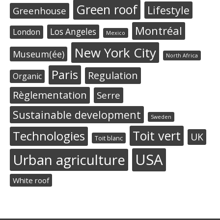
Green roof
Lifestyle
Greenhouse
Montréal
Los Angeles
London
Mexico
New York City
Museum(ée)
North Africa
Paris
Regulation
Organic
Règlementation
Serre
Sustainable development
Sweden
Toit vert
Technologies
UK
Toit blanc
USA
Urban agriculture
White roof