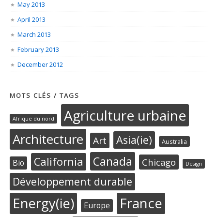
May 2013
April 2013
March 2013
February 2013
December 2012
MOTS CLÉS / TAGS
Agriculture urbaine
Afrique du nord
Architecture
Asia(ie)
Art
Australia
Canada
California
Chicago
Bio
Design
Développement durable
Energy(ie)
France
Europe