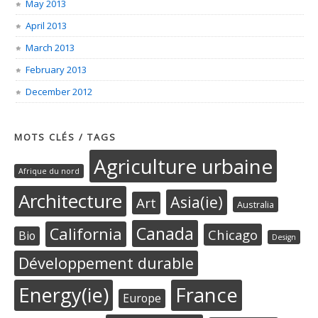
May 2013
April 2013
March 2013
February 2013
December 2012
MOTS CLÉS / TAGS
Agriculture urbaine
Afrique du nord
Architecture
Asia(ie)
Art
Australia
Canada
California
Chicago
Bio
Design
Développement durable
Energy(ie)
France
Europe