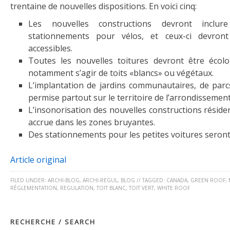
trentaine de nouvelles dispositions. En voici cinq:
Les nouvelles constructions devront inclu
stationnements pour vélos, et ceux-ci devront
accessibles.
Toutes les nouvelles toitures devront être écolo
notamment s’agir de toits «blancs» ou végétaux.
L’implantation de jardins communautaires, de parcs
permise partout sur le territoire de l’arrondissement
L’insonorisation des nouvelles constructions résiden
accrue dans les zones bruyantes.
Des stationnements pour les petites voitures seront
Article original
FILED UNDER:
ARCHI-BLOG
,
ARCHI-REGUL
,
BLOG
//
TAGGED:
CANADA
,
GREEN ROOF
,
RÈGLEMENTATION
,
REGULATION
,
TOIT BLANC
,
TOIT VERT
,
WHITE ROOF
RECHERCHE / SEARCH