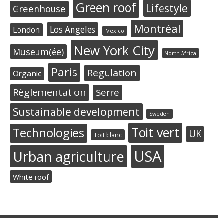
Green roof
Lifestyle
Greenhouse
Montréal
Los Angeles
London
Mexico
New York City
Museum(ée)
North Africa
Paris
Regulation
Organic
Règlementation
Serre
Sustainable development
Sweden
Toit vert
Technologies
UK
Toit blanc
USA
Urban agriculture
White roof