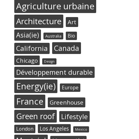
Agriculture urbaine
Architecture
Art
Asia(ie)
Bio
Australia
Canada
California
Chicago
Design
Développement durable
Energy(ie)
Europe
France
Greenhouse
Green roof
Lifestyle
Los Angeles
London
Mexico