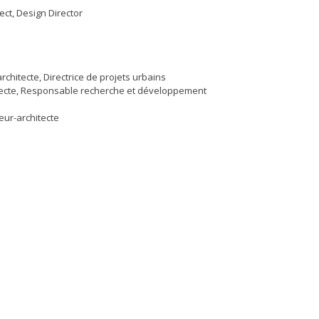
ect, Design Director
hitecte, Directrice de projets urbains
itecte, Responsable recherche et développement
eur-architecte