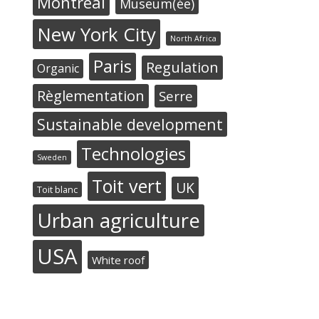
Montréal
Museum(ée)
New York City
North Africa
Paris
Regulation
Organic
Règlementation
Serre
Sustainable development
Technologies
Sweden
Toit vert
UK
Toit blanc
Urban agriculture
USA
White roof