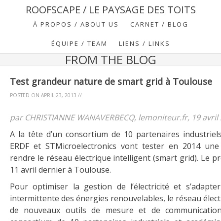
ROOFSCAPE / LE PAYSAGE DES TOITS
À PROPOS / ABOUT US
CARNET / BLOG
ÉQUIPE / TEAM
LIENS / LINKS
FROM THE BLOG
Test grandeur nature de smart grid à Toulouse
POSTED ON
APRIL 23, 2013
//
par CHRISTIANNE WANAVERBECQ, lemoniteur.fr, 19 avril
A la tête d’un consortium de 10 partenaires industriel
ERDF et STMicroelectronics vont tester en 2014 une
rendre le réseau électrique intelligent (smart grid). Le pr
11 avril dernier à Toulouse.
Pour optimiser la gestion de l’électricité et s’adapte
intermittente des énergies renouvelables, le réseau élec
de nouveaux outils de mesure et de communication