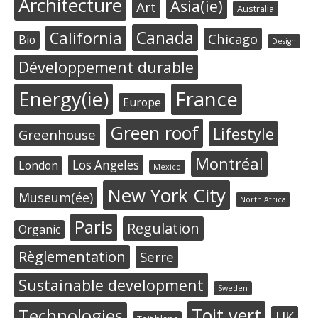
Architecture
Asia(ie)
Art
Australia
Canada
California
Chicago
Bio
Design
Développement durable
Energy(ie)
France
Europe
Green roof
Lifestyle
Greenhouse
Montréal
Los Angeles
London
Mexico
New York City
Museum(ée)
North Africa
Paris
Regulation
Organic
Règlementation
Serre
Sustainable development
Sweden
Toit vert
Technologies
UK