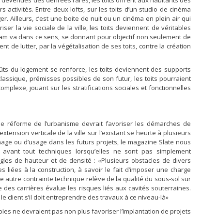
 devenues des denrées rares, les toits offrent aux habitants des
activités. Entre deux lofts, sur les toits d’un studio de cinéma
. Ailleurs, c’est une boite de nuit ou un cinéma en plein air qui
riser la vie sociale de la ville, les toits deviennent de véritables
gram va dans ce sens, se donnant pour objectif non seulement de
ent de lutter, par la végétalisation de ses toits, contre la création
coûts du logement se renforce, les toits deviennent des supports
e classique, prémisses possibles de son futur, les toits pourraient
plexe, jouant sur les stratifications sociales et fonctionnelles
le réforme de l’urbanisme devrait favoriser les démarches de
extension verticale de la ville sur l’existant se heurte à plusieurs
inage ou d’usage dans les futurs projets, le magazine Slate nous
t avant tout techniques lorsqu’elles ne sont pas simplement
les de hauteur et de densité : «Plusieurs obstacles de divers
s liées à la construction, à savoir le fait d’imposer une charge
e autre contrainte technique relève de la qualité du sous-sol sur
ale des carrières évalue les risques liés aux cavités souterraines.
e client s’il doit entreprendre des travaux à ce niveau-là»
es ne devraient pas non plus favoriser l’implantation de projets