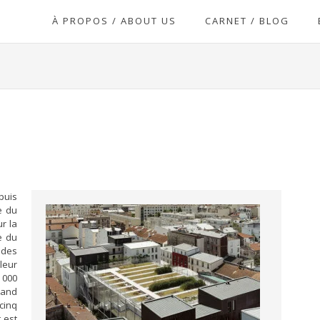
À PROPOS / ABOUT US
CARNET / BLOG
puis
e du
ur la
e du
 des
leur
0 000
rand
-cinq
 est