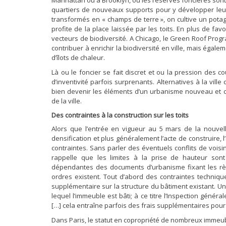
Manhattan ou à Brooklyn, ou les réserves foncières sont
quartiers de nouveaux supports pour y développer leurs 
transformés en « champs de terre », on cultive un potager
profite de la place laissée par les toits. En plus de favo
vecteurs de biodiversité. A Chicago, le Green Roof Pro
contribuer à enrichir la biodiversité en ville, mais égalem
d’îlots de chaleur.
Là ou le foncier se fait discret et ou la pression des 
d’inventivité parfois surprenants. Alternatives à la vill
bien devenir les éléments d’un urbanisme nouveau et com
de la ville.
Des contraintes à la construction sur les toits
Alors que l’entrée en vigueur au 5 mars de la nouvel
densification et plus généralement l’acte de construire, l’
contraintes. Sans parler des éventuels conflits de vois
rappelle que les limites à la prise de hauteur son
dépendantes des documents d’urbanisme fixant les règ
ordres existent. Tout d’abord des contraintes technique
supplémentaire sur la structure du bâtiment existant. Un
lequel l’immeuble est bâti; à ce titre l’Inspection génér
[…] cela entraîne parfois des frais supplémentaires pour l
Dans Paris, le statut en copropriété de nombreux immeubl