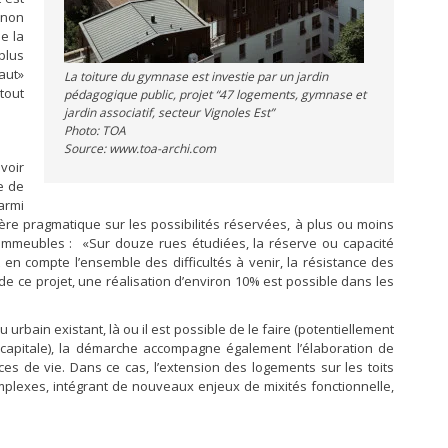
inon
e la
plus
aut»
La toiture du gymnase est investie par un jardin
tout
pédagogique public, projet “47 logements, gymnase et
jardin associatif, secteur Vignoles Est”
Photo: TOA
Source: www.toa-archi.com
voir
e de
armi
ière pragmatique sur les possibilités réservées, à plus ou moins
s immeubles : «Sur douze rues étudiées, la réserve ou capacité
en compte l’ensemble des difficultés à venir, la résistance des
de ce projet, une réalisation d’environ 10% est possible dans les
u urbain existant, là ou il est possible de le faire (potentiellement
 capitale), la démarche accompagne également l’élaboration de
s de vie. Dans ce cas, l’extension des logements sur les toits
mplexes, intégrant de nouveaux enjeux de mixités fonctionnelle,