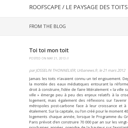
ROOFSCAPE / LE PAYSAGE DES TOITS
FROM THE BLOG
Toi toi mon toit
POSTED ON
MAY 21, 2013
//
par JOSSELIN THONNELIER, Urbanews.fr, le 21 mars 2012
Jamais les toits n’avaient connu un tel engouement. De
la montée des eaux médiatiques entourant la réform
droit à construire, l’idée de faire littéralement « la ville s
ville » émerge peu à peu des enjeux relatifs à la cris
logement, mais également des réflexions sur l’avenir
métropoles post-carbone face à leur croissance et à 
étalement. Sur la capitale, ou l’on créé pour le moment 4
logements chaque année, lorsque le Programme du G
Paris prévoit d’en construire 70 000 par an sur les vingt
prochaines années, prendre de la hauteur sur l’existant