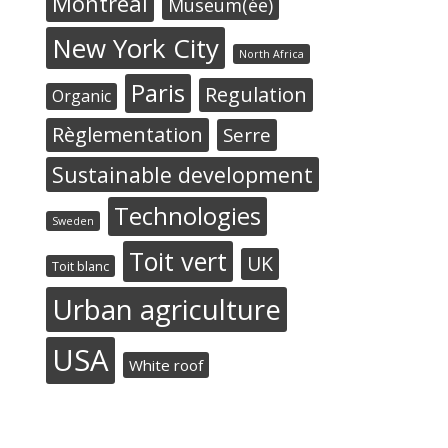
Montréal
Museum(ée)
New York City
North Africa
Paris
Regulation
Organic
Règlementation
Serre
Sustainable development
Technologies
Sweden
Toit vert
UK
Toit blanc
Urban agriculture
USA
White roof