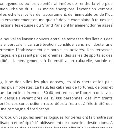
ux logements ou les volontés affirmées de rendre la ville plus
tion urbaine du PCET), moins énergivore, l’extension verticale
les échelles, celles de l’appartement, de l’immeuble ou de l’îlot,
s un environnement et une qualité de vie exemplaire à toutes les
s questions, les équipes du Grand Paris ont finalement donné assez
de nouvelles liaisons douces entre les terrasses des îlots ou des
ciale verticale… La surélévation constitue sans nul doute une
ermettre l’établissement de nouvelles activités. Des terrasses
rtagés, en passant par des cinémas, des salles de sports et des
ilités d’aménagements à l’intensification culturelle, sociale et
, l’une des villes les plus denses, les plus chers et les plus
les plus modestes. Là haut, les cabanes de fortunes, de bois et
 durant les décennies 50-60, ont redessiné l’horizon de la ville
 desquels vivent près de 15 000 personnes, des immigrants
ités, ces constructions raccordées à l’eau et à l’électricité des
 d’une campagne d’éradication.
rk ou Chicago, les mêmes logiques foncières ont fait naître sur
ation et précipité l’établissement de nouvelles destinations. A