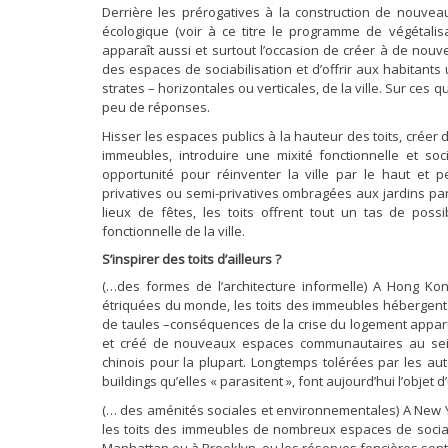
Derrière les prérogatives à la construction de nouvea
écologique (voir à ce titre le programme de végétalisa
apparaît aussi et surtout l’occasion de créer à de nouvel
des espaces de sociabilisation et d’offrir aux habitant
strates – horizontales ou verticales, de la ville. Sur ce
peu de réponses.
Hisser les espaces publics à la hauteur des toits, créer 
immeubles, introduire une mixité fonctionnelle et so
opportunité pour réinventer la ville par le haut et p
privatives ou semi-privatives ombragées aux jardins pa
lieux de fêtes, les toits offrent tout un tas de possib
fonctionnelle de la ville.
S’inspirer des toits d’ailleurs ?
(…des formes de l’architecture informelle) A Hong Kong
étriquées du monde, les toits des immeubles hébergent 
de taules –conséquences de la crise du logement apparue
et créé de nouveaux espaces communautaires au sein
chinois pour la plupart. Longtemps tolérées par les autor
buildings qu’elles « parasitent », font aujourd’hui l’objet
(… des aménités sociales et environnementales) A New Yo
les toits des immeubles de nombreux espaces de socialis