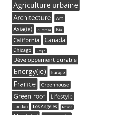
Agriculture urbaine
Architecture
Art
Asia(ie)
Bio
Australia
Canada
California
Chicago
Design
Développement durable
Energy(ie)
Europe
France
Greenhouse
Green roof
Lifestyle
Los Angeles
London
Mexico