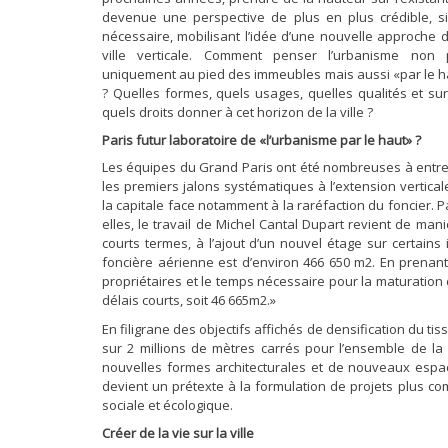
devenue une perspective de plus en plus crédible, s
nécessaire, mobilisant l’idée d’une nouvelle approche d
ville verticale. Comment penser l’urbanisme non 
uniquement au pied des immeubles mais aussi «par le h
? Quelles formes, quels usages, quelles qualités et sur
quels droits donner à cet horizon de la ville ?
Paris futur laboratoire de «l’urbanisme par le haut» ?
Les équipes du Grand Paris ont été nombreuses à entre
les premiers jalons systématiques à l’extension vertical
la capitale face notamment à la raréfaction du foncier. P
elles, le travail de Michel Cantal Dupart revient de man
courts termes, à l’ajout d’un nouvel étage sur certain
foncière aérienne est d’environ 466 650 m2. En prenant 
propriétaires et le temps nécessaire pour la maturation 
délais courts, soit 46 665m2.»
En filigrane des objectifs affichés de densification du tiss
sur 2 millions de mètres carrés pour l’ensemble de la
nouvelles formes architecturales et de nouveaux espace
devient un prétexte à la formulation de projets plus co
sociale et écologique.
Créer de la vie sur la ville