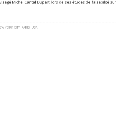
nvisagé Michel Cantal Dupart, lors de ses études de faisabilité sur
EW YORK CITY
,
PARIS
,
USA