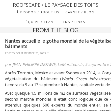
ROOFSCAPE / LE PAYSAGE DES TOITS
À PROPOS / ABOUT US
CARNET / BLOG
ÉQUIPE / TEAM
LIENS / LINKS
FROM THE BLOG
Nantes accueille le gotha mondial de la végétalis
bâtiments
POSTED ON
SEPTEMBER 23, 2013
//
par JEAN-PHILIPPE DEFAWE, LeMoniteur.fr, 5 septembre 
Après Toronto, Mexico et avant Sydney en 2014, le Cong
végétalisation du bâtiment (
World Green Infrastruct
tiendra du 9 au 13 septembre à Nantes, capitale verte de 
Avec quelque 1,5 millions de m2 de surfaces végétalisées
second marché mondial. Il était donc logique que ce
attendus quelques 600 experts du monde entier, se t