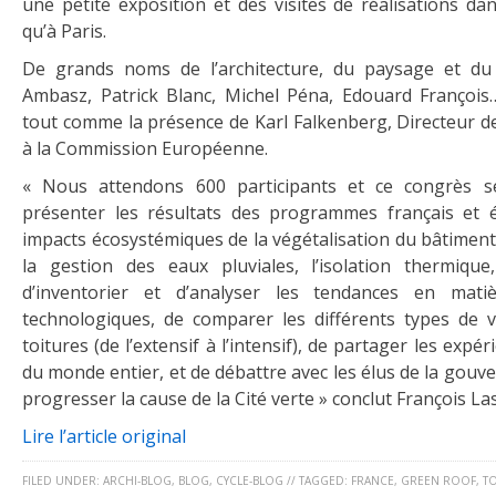
une petite exposition et des visites de réalisations dan
qu’à Paris.
De grands noms de l’architecture, du paysage et du 
Ambasz, Patrick Blanc, Michel Péna, Edouard Françoi
tout comme la présence de Karl Falkenberg, Directeur d
à la Commission Européenne.
« Nous attendons 600 participants et ce congrès se
présenter les résultats des programmes français et 
impacts écosystémiques de la végétalisation du bâtiment (l
la gestion des eaux pluviales, l’isolation thermique
d’inventorier et d’analyser les tendances en matiè
technologiques, de comparer les différents types de v
toitures (de l’extensif à l’intensif), de partager les exp
du monde entier, et de débattre avec les élus de la gouv
progresser la cause de la Cité verte » conclut François Las
Lire l’article original
FILED UNDER:
ARCHI-BLOG
,
BLOG
,
CYCLE-BLOG
//
TAGGED:
FRANCE
,
GREEN ROOF
,
TO