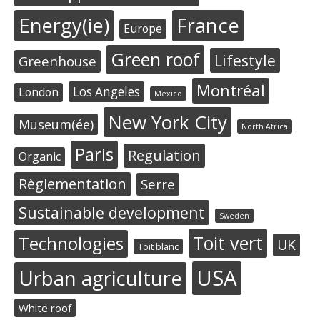
Energy(ie)
France
Europe
Green roof
Lifestyle
Greenhouse
Montréal
Los Angeles
London
Mexico
New York City
Museum(ée)
North Africa
Paris
Regulation
Organic
Règlementation
Serre
Sustainable development
Sweden
Toit vert
Technologies
UK
Toit blanc
USA
Urban agriculture
White roof