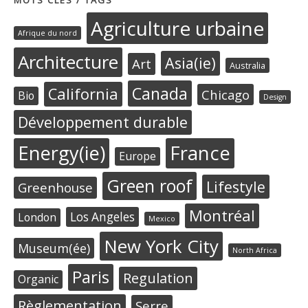
MOTS CLÉS / TAGS
Agriculture urbaine
Afrique du nord
Architecture
Asia(ie)
Art
Australia
Canada
California
Chicago
Bio
Design
Développement durable
Energy(ie)
France
Europe
Green roof
Lifestyle
Greenhouse
Montréal
Los Angeles
London
Mexico
New York City
Museum(ée)
North Africa
Paris
Regulation
Organic
Règlementation
Serre