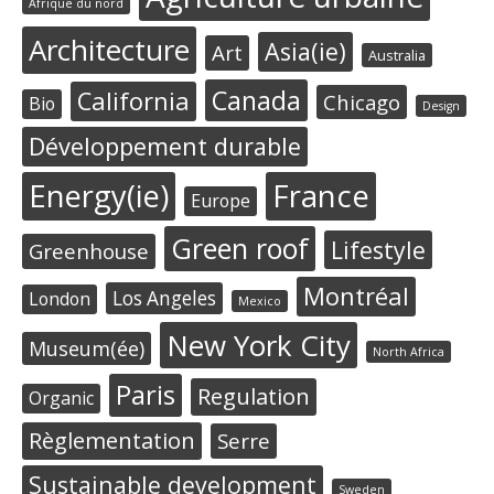
Afrique du nord
Architecture
Asia(ie)
Art
Australia
Canada
California
Chicago
Bio
Design
Développement durable
Energy(ie)
France
Europe
Green roof
Lifestyle
Greenhouse
Montréal
Los Angeles
London
Mexico
New York City
Museum(ée)
North Africa
Paris
Regulation
Organic
Règlementation
Serre
Sustainable development
Sweden