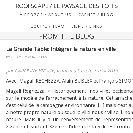
ROOFSCAPE / LE PAYSAGE DES TOITS
À PROPOS / ABOUT US
CARNET / BLOG
ÉQUIPE / TEAM
LIENS / LINKS
FROM THE BLOG
La Grande Table: Intégrer la nature en ville
POSTED ON
MAY 16, 2013
//
par CAROLINE BROUÉ, franceculture.fr, 5 mai 2013
Avec : Magali REGHEZZA, Alain BUBLEX et François SIMO
Magali Reghezza: « Historiquement, nos villes occident
sur le modèle de l’arrachement à la nature. Cet arrache
c’est celui de la campagne environnante, […] mais c’est a
à notre propre nature puisque la ville nous civilise. L’ho
nature. Mais il y a un renversement de représentati
XIXème et surtout XXème : l’idée que la ville est contr