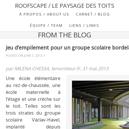
ROOFSCAPE / LE PAYSAGE DES TOITS
À PROPOS / ABOUT US
CARNET / BLOG
ÉQUIPE / TEAM
LIENS / LINKS
FROM THE BLOG
Jeu d’empilement pour un groupe scolaire bordel
POSTED ON
JUNE 7, 2013
//
par MILENA CHESSA, lemoniteur.fr, 31 mai 2013
Une école élémentaire
au rez-de-chaussée, une
école maternelle à
l’étage et une crèche sur
le toit. Telles sont les
trois strates du groupe
scolaire Václav-Havel,
implanté depuis