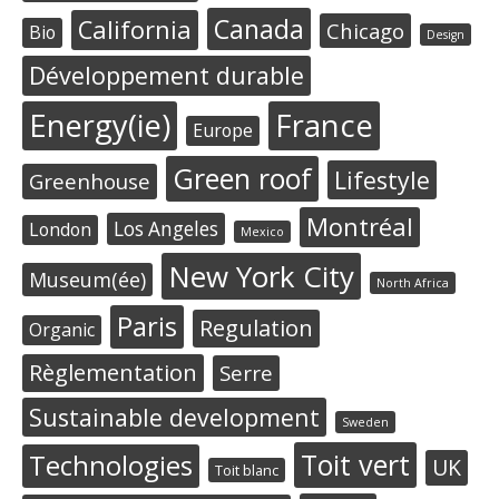
Canada
California
Chicago
Bio
Design
Développement durable
Energy(ie)
France
Europe
Green roof
Lifestyle
Greenhouse
Montréal
Los Angeles
London
Mexico
New York City
Museum(ée)
North Africa
Paris
Regulation
Organic
Règlementation
Serre
Sustainable development
Sweden
Toit vert
Technologies
UK
Toit blanc