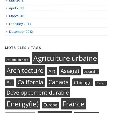
May 2013
April 2013
March 2013
February 2013
December 2012
MOTS CLÉS / TAGS
Agriculture urbaine
Afrique du nord
Architecture
Asia(ie)
Art
Australia
Canada
California
Chicago
Bio
Design
Développement durable
Energy(ie)
France
Europe