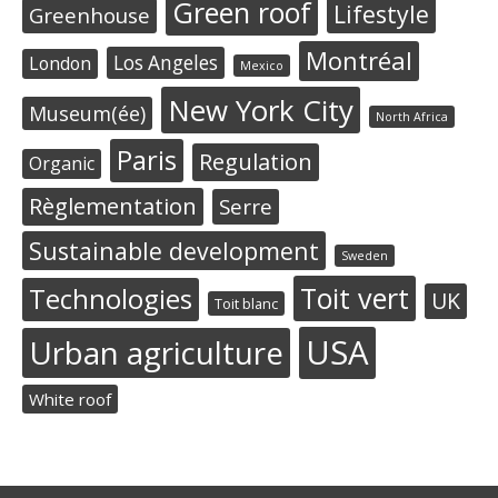
Green roof
Lifestyle
Greenhouse
Montréal
Los Angeles
London
Mexico
New York City
Museum(ée)
North Africa
Paris
Regulation
Organic
Règlementation
Serre
Sustainable development
Sweden
Toit vert
Technologies
UK
Toit blanc
USA
Urban agriculture
White roof