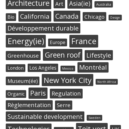
Architecture
Asia(ie)
Art
Australia
Canada
California
Chicago
Bio
Design
Développement durable
Energy(ie)
France
Europe
Green roof
Lifestyle
Greenhouse
Montréal
Los Angeles
London
Mexico
New York City
Museum(ée)
North Africa
Paris
Regulation
Organic
Règlementation
Serre
Sustainable development
Sweden
Toit vert