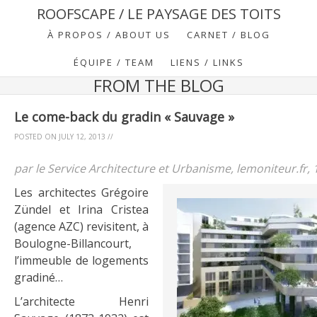
ROOFSCAPE / LE PAYSAGE DES TOITS
À PROPOS / ABOUT US
CARNET / BLOG
ÉQUIPE / TEAM
LIENS / LINKS
FROM THE BLOG
Le come-back du gradin « Sauvage »
POSTED ON
JULY 12, 2013
//
par le Service Architecture et Urbanisme, lemoniteur.fr, 
Les architectes Grégoire
Zündel et Irina Cristea
(agence AZC) revisitent, à
Boulogne-Billancourt,
l’immeuble de logements
gradiné…
L’architecte Henri