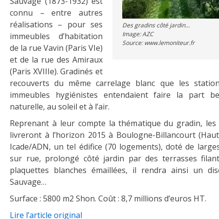
Sauvage (1873-1932) est
connu – entre autres
réalisations – pour ses
Des gradins côté jardin…
Image: AZC
immeubles d’habitation
Source: www.lemoniteur.fr
de la rue Vavin (Paris VIe)
et de la rue des Amiraux
(Paris XVIIIe). Gradinés et
recouverts du même carrelage blanc que les statio
immeubles hygiénistes entendaient faire la part be
naturelle, au soleil et à l’air.
Reprenant à leur compte la thématique du gradin, les 
livreront à l’horizon 2015 à Boulogne-Billancourt (Haut
Icade/ADN, un tel édifice (70 logements), doté de large
sur rue, prolongé côté jardin par des terrasses filan
plaquettes blanches émaillées, il rendra ainsi un d
Sauvage…
Surface : 5800 m2 Shon. Coût : 8,7 millions d’euros HT.
Lire l’article original